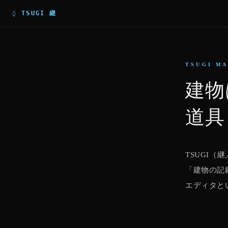
◊ TSUGI 継
TSUGI M
建
道具
TSUGI
「建物の記
エディタと