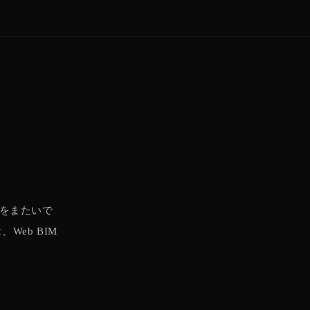
代をまたいで
eb BIM