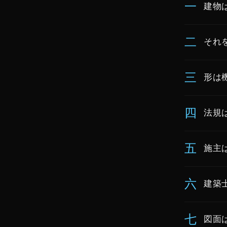
一
建物
二
それ
三
形は
四
法規
五
施主
六
建築
七
図面