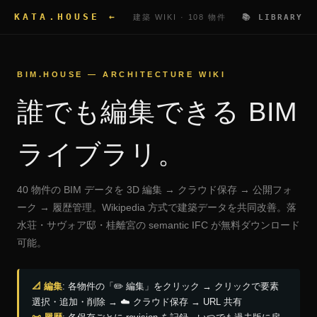
KATA.HOUSE ←
建築 WIKI · 108 物件
📚 LIBRARY
BIM.HOUSE — ARCHITECTURE WIKI
誰でも編集できる BIM
ライブラリ。
40 物件の BIM データを 3D 編集 → クラウド保存 → 公開フォ
ーク → 履歴管理。Wikipedia 方式で建築データを共同改善。落
水荘・サヴォア邸・桂離宮の semantic IFC が無料ダウンロード
可能。
📐 編集
: 各物件の「✏️ 編集」をクリック → クリックで要素
選択・追加・削除 → ☁️ クラウド保存 → URL 共有