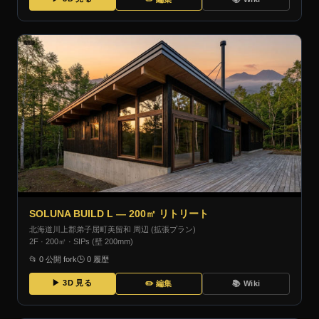
SOLUNA BUILD L — 200㎡ リトリート
北海道川上郡弟子屈町美留和 周辺 (拡張プラン)
2F · 200㎡ · SIPs (壁 200mm)
📂 0 公開 fork
🕒 0 履歴
▶ 3D 見る
✏️ 編集
📚 Wiki